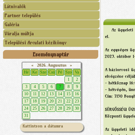
Látnivalók
Partner település
Galéria
Az ügyeleti al
Váralja múltja
el.
Települési Arculati kézikönyv
Az egységes ügy
Eseménynaptár
2023. október 
«
2026. Augusztus
»
A háziorvosi ü
Hé
Ke
Sze
Csü
Pé
Szo
Va
elvégzése céljáb
1
2
- hétköznap 16
3
4
5
6
7
8
9
- hétvégén, ün
10
11
12
13
14
15
16
Cím: 7150 Bonyh
17
18
19
20
21
22
23
24
25
26
27
28
29
30
SÜRGŐSSÉGI ÜGY
Központi ügyele
31
Kattintson a dátumra
Az ügyeleti id