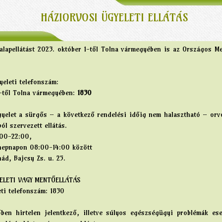
HÁZIORVOSI ÜGYELETI ELLÁTÁS
apellátást 2023. október 1-től Tolna vármegyében is az Országos Men
eleti telefonszám:
1-től Tolna vármegyében:
1830
gyelet a sürgős – a következő rendelési időig nem halasztható – orv
ól szervezett ellátás.
:00-22:00,
nepnapon 08:00-14:00 között
ád, Bajcsy Zs. u. 25.
ELETI VAGY MENTŐELLÁTÁS
ti telefonszám: 1830
őben hirtelen jelentkező, illetve súlyos egészségügyi problémák es