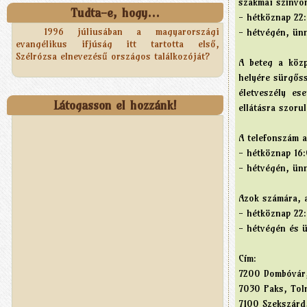
szakmai színvo
Tudta-e, hogy...
- hétköznap 22
1996 júliusában a magyarországi
- hétvégén, ün
evangélikus ifjúság itt tartotta első,
Szélrózsa elnevezésű országos találkozóját?
A beteg a közp
helyére sürgőss
életveszély es
Látogasson el hozzánk!
ellátásra szorul
A telefonszám a
- hétköznap 16
- hétvégén, ün
Azok számára, a
- hétköznap 22
- hétvégén és 
Cím:
7200 Dombóvár,
7030 Paks, Toln
7100 Szekszárd,