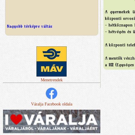
A gyermekek üg
központi orvosi
- hétköznapon 
Nagyobb térképre váltás
- hétvégén és 
A központi tele
A mentők vészhe
a
112
(Egységes S
Menetrendek
Váralja Facebook oldala