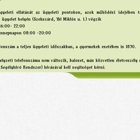
yeleti ellátását az ügyeleti pontokon, azok működési idejében t
 ügyelet helyén (Szekszárd, Ybl Miklós u. 1.) végzik
16:00- 22:00
ünnepnapon 08:00 -20:00
fonszám a teljes ügyeleti időszakban, a gyermekek esetében is 1830.
lyzeti telefonszáma nem változik, baleset, más közvetlen életveszély 
egélyhívó Rendszer) hívásával kell segítséget kérni.