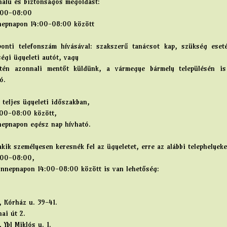
nalú és biztonságos megoldást:
:00-08:00
nepnapon 14:00-08:00 között
onti telefonszám hívásával: szakszerű tanácsot kap, szükség eset
égi ügyeleti autót, vagy
etén azonnali mentőt küldünk, a vármegye bármely településén is
ó.
 teljes ügyeleti időszakban,
:00-08:00 között,
nepnapon egész nap hívható.
kik személyesen keresnék fel az ügyeletet, erre az alábbi telephelyek
:00-08:00,
ünnepnapon 14:00-08:00 között is van lehetőség:
 Kórház u. 39-41.
ai út 2.
 Ybl Miklós u. 1.