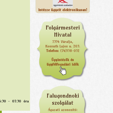
Intézze ügyeit elektronikusan!
Polgármesteri
Hivatal
7354 Váralja,
Kossuth Lajos u. 203.
Telefon:
(74)558-052
Ügyintézők és
ügyfélfogadási idők
Falugondnoki
06:30 - 07:30 óra
szolgálat
Ágazati azonosító: