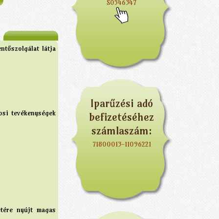
S0546347
tőszolgálat látja
Iparűzési adó
osi tevékenységek
befizetéséhez
számlaszám:
71800013-11096221
etére nyújt magas