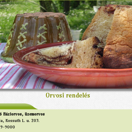
Orvosi rendelés
ló Háziorvos, üzemorvos
ja, Kossuth L. u. 203.
169-9000