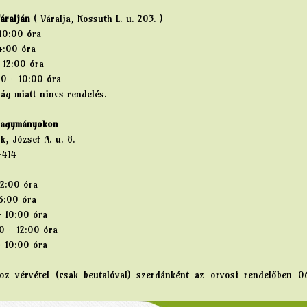
áralján
( Váralja, Kossuth L. u. 203. )
10:00 óra
4:00 óra
 12:00 óra
00 - 10:00 óra
ág miatt nincs rendelés.
Nagymányokon
, József A. u. 8.
-414
12:00 óra
6:00 óra
- 10:00 óra
0 - 12:00 óra
- 10:00 óra
hoz vérvétel (csak beutalóval) szerdánként az orvosi rendelőben 