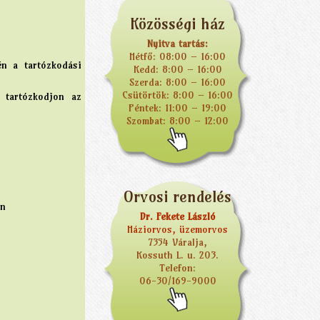
Közösségi ház
Nyitva tartás:
Hétfő: 08:00 – 16:00
én a tartózkodási
Kedd: 8:00 – 16:00
Szerda: 8:00 – 16:00
Csütörtök: 8:00 – 16:00
 tartózkodjon az
Péntek: 11:00 – 19:00
Szombat: 8:00 – 12:00
Orvosi rendelés
en
Dr. Fekete László
Háziorvos, üzemorvos
7354 Váralja,
Kossuth L. u. 203.
Telefon:
06-30/169-9000