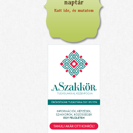
naptár
Katt ide, és mutatom