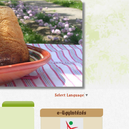
Select Language
▼
e-ügyintézés