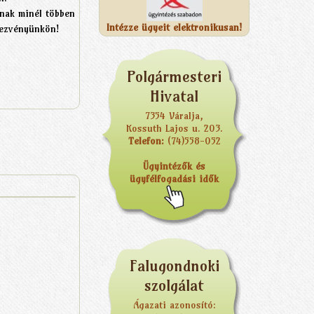
tnak minél többen
Intézze ügyeit elektronikusan!
dezvényünkön!
Polgármesteri
Hivatal
7354 Váralja,
Kossuth Lajos u. 203.
Telefon:
(74)558-052
Ügyintézők és
ügyfélfogadási idők
Falugondnoki
szolgálat
Ágazati azonosító: