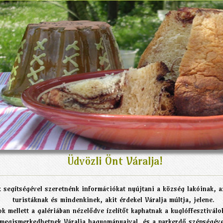
Üdvözli Önt Váralja!
egítségével szeretnénk információkat nyújtani a község lakóinak, a
turistáknak és mindenkinek, akit érdekel Váralja múltja, jelene.
ok mellett a galériában nézelődve ízelítőt kaphatnak a kuglóffesztiválo
megismerkedhetnek Váralja hagyományaival, és a parkerdő szépségéve