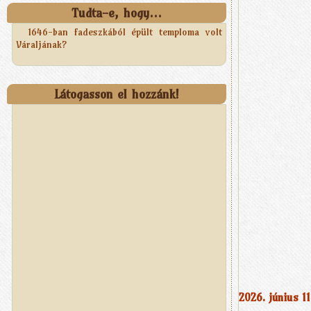
Tudta-e, hogy...
1646-ban fadeszkából épült temploma volt
Váraljának?
Látogasson el hozzánk!
2026. június 11