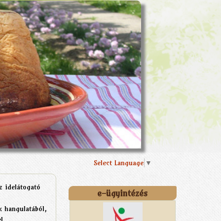
Select Language
▼
z idelátogató
e-ügyintézés
k hangulatából,
l.