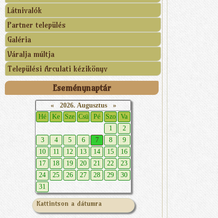
Látnivalók
Partner település
Galéria
Váralja múltja
Települési Arculati kézikönyv
Eseménynaptár
«
2026. Augusztus
»
Hé
Ke
Sze
Csü
Pé
Szo
Va
1
2
3
4
5
6
7
8
9
10
11
12
13
14
15
16
17
18
19
20
21
22
23
24
25
26
27
28
29
30
31
Kattintson a dátumra