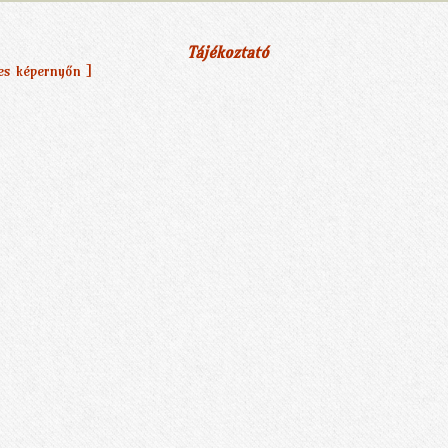
Tájékoztató
jes képernyőn ]