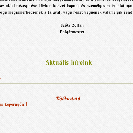
az oldal nézegetése közben kedvet kapnak és személyesen is ellátoga
hogy megismerkedjenek a faluval, vagy részt vegyenek valamelyik ren
Szőts Zoltán
Polgármester
Aktuális híreink
.
Tájékoztató
jes képernyőn ]