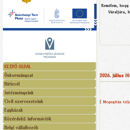
Remélem, hogy 
Váraljára, 
KEZDŐ OLDAL
Önkormányzat
2026. július 10
Hírlevél
Intézményeink
Civil szervezeteink
[ Megnyitás tel
Egyházak
Közérdekű információk
Helyi vállalkozók