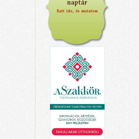
naptár
Katt ide, és mutatom