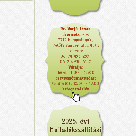
Dr. Varjú János
Gyermekorvos
7355 Nagymányok,
Petőfi Sándor utca 47/A
Telefon:
06-74/458-253,
06-20/938-6142
Váralja
:
Hétfő: 11:00 - 12:00
csecsemőtanácsadás
;
Csütörtök: 12:00 - 13:00
betegrendelés
2026. évi
Hulladékszállítási