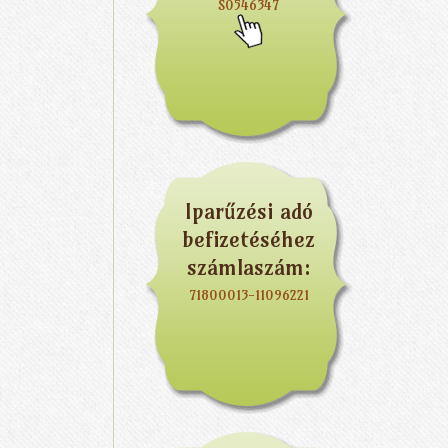
S0546347
Iparűzési adó
befizetéséhez
számlaszám:
71800013-11096221