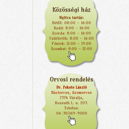
Közösségi ház
Nyitva tartás:
Hétfő: 08:00 – 16:00
Kedd: 8:00 – 16:00
Szerda: 8:00 – 16:00
Csütörtök: 8:00 – 16:00
Péntek: 11:00 – 19:00
Szombat: 8:00 – 12:00
Orvosi rendelés
Dr. Fekete László
Háziorvos, üzemorvos
7354 Váralja,
Kossuth L. u. 203.
Telefon:
06-30/169-9000