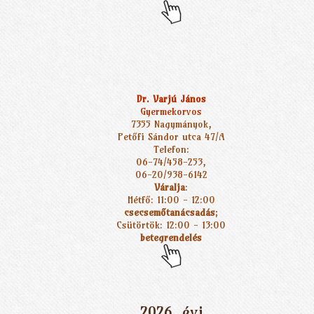
Dr. Varjú János
Gyermekorvos
7355 Nagymányok,
Petőfi Sándor utca 47/A
Telefon:
06-74/458-253,
06-20/938-6142
Váralja
:
Hétfő: 11:00 - 12:00
csecsemőtanácsadás
;
Csütörtök: 12:00 - 13:00
betegrendelés
2026. évi