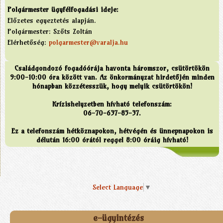
Polgármester ügyfélfogadási ideje:
Előzetes egyeztetés alapján.
Polgármester: Szőts Zoltán
Elérhetőség:
polgarmester@varalja.hu
Családgondozó fogadóórája havonta háromszor, csütörtökön
9:00-10:00 óra között van. Az önkormányzat hirdetőjén minden
hónapban közzétesszük, hogy melyik csütörtökön!
Krízishelyzetben hívható telefonszám:
06-70-637-85-37.
Ez a telefonszám hétköznapokon, hétvégén és ünnepnapokon is
délután 16:00 órától reggel 8:00 óráig hívható!
Select Language
▼
e-ügyintézés