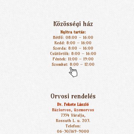
Közösségi ház
Nyitva tartás:
Hétfő: 08:00 – 16:00
Kedd: 8:00 – 16:00
Szerda: 8:00 – 16:00
Csütörtök: 8:00 – 16:00
Péntek: 11:00 – 19:00
Szombat: 8:00 – 12:00
Orvosi rendelés
Dr. Fekete László
Háziorvos, üzemorvos
7354 Váralja,
Kossuth L. u. 203.
Telefon:
06-30/169-9000