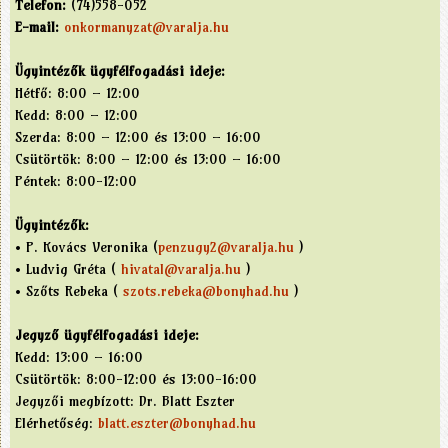
Telefon:
(74)558-052
E-mail:
onkormanyzat@varalja.hu
Ügyintézők ügyfélfogadási ideje:
Hétfő: 8:00 – 12:00
Kedd: 8:00 – 12:00
Szerda: 8:00 – 12:00 és 13:00 – 16:00
Csütörtök: 8:00 – 12:00 és 13:00 – 16:00
Péntek: 8:00-12:00
Ügyintézők:
• P. Kovács Veronika (
penzugy2@varalja.hu
)
• Ludvig Gréta (
hivatal@varalja.hu
)
• Szőts Rebeka (
szots.rebeka@bonyhad.hu
)
Jegyző ügyfélfogadási ideje:
Kedd: 13:00 – 16:00
Csütörtök: 8:00-12:00 és 13:00-16:00
Jegyzői megbízott: Dr. Blatt Eszter
Elérhetőség:
blatt.eszter@bonyhad.hu