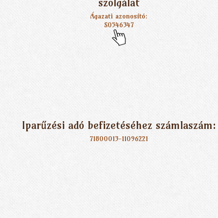
szolgálat
Ágazati azonosító:
S0546347
Iparűzési adó befizetéséhez számlaszám:
71800013-11096221