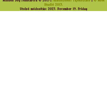
Minden Jog Fenntartva © 2013 |
Adatkezelési Tájékoztató
|
© MBM
Studió 2013.
Utolsó módosítás: 2025. December 19. Friday